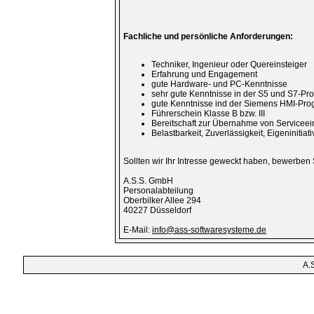
Fachliche und persönliche Anforderungen:
Techniker, Ingenieur oder Quereinsteiger
Erfahrung und Engagement
gute Hardware- und PC-Kenntnisse
sehr gute Kenntnisse in der S5 und S7-P
gute Kenntnisse ind der Siemens HMI-Pr
Führerschein Klasse B bzw. III
Bereitschaft zur Übernahme von Serviceei
Belastbarkeit, Zuverlässigkeit, Eigeninitia
Sollten wir Ihr Intresse geweckt haben, bewerben S
A.S.S. GmbH
Personalabteilung
Oberbilker Allee 294
40227 Düsseldorf
E-Mail:
info@ass-softwaresysteme.de
A.