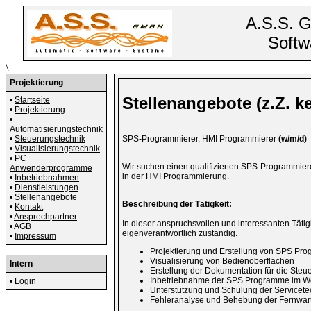
A.S.S. 
Softw
\
Projektierung
Stellenangebote (z.Z. k
•
Startseite
•
Projektierung
•
Automatisierungstechnik
•
Steuerungstechnik
SPS-Programmierer, HMI Programmierer
(w/m/d)
•
Visualisierungstechnik
•
PC
Wir suchen einen qualifizierten SPS-Programmier
Anwenderprogramme
in der HMI Programmierung.
•
Inbetriebnahmen
•
Dienstleistungen
•
Stellenangebote
Beschreibung der Tätigkeit:
•
Kontakt
•
Ansprechpartner
In dieser anspruchsvollen und interessanten Täti
•
AGB
eigenverantwortlich zuständig.
•
Impressum
Projektierung und Erstellung von SPS Pr
Visualisierung von Bedienoberflächen
Intern
Erstellung der Dokumentation für die Ste
Inbetriebnahme der SPS Programme im We
•
Login
Unterstützung und Schulung der Servicete
Fehleranalyse und Behebung der Fernwart